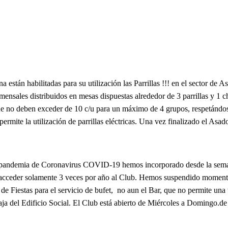
stán habilitadas para su utilización las Parrillas !!! en el sector de A
nsales distribuidos en mesas dispuestas alrededor de 3 parrillas y 1 chu
ue no deben exceder de 10 c/u para un máximo de 4 grupos, respetándose
ermite la utilización de parrillas eléctricas. Una vez finalizado el Asad
pandemia de Coronavirus COVID-19 hemos incorporado desde la semana pa
cceder solamente 3 veces por año al Club. Hemos suspendido momentán
de Fiestas para el servicio de bufet, no aun el Bar, que no permite una
aja del Edificio Social. El Club está abierto de Miércoles a Domingo.de