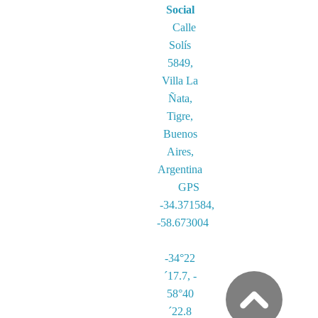
Social
Calle
Solís
5849,
Villa La
Ñata,
Tigre,
Buenos
Aires,
Argentina
GPS
-34.371584,
-58.673004
-34°22
´17.7, -
58°40
´22.8