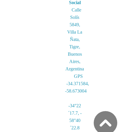
Social
Calle
Solís
5849,
Villa La
Ñata,
Tigre,
Buenos
Aires,
Argentina
GPS
-34.371584,
-58.673004
-34°22
´17.7, -
58°40
´22.8