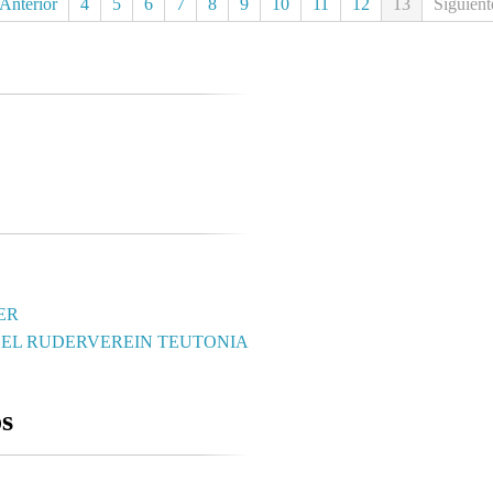
Anterior
4
5
6
7
8
9
10
11
12
13
Siguient
ER
DEL RUDERVEREIN TEUTONIA
os